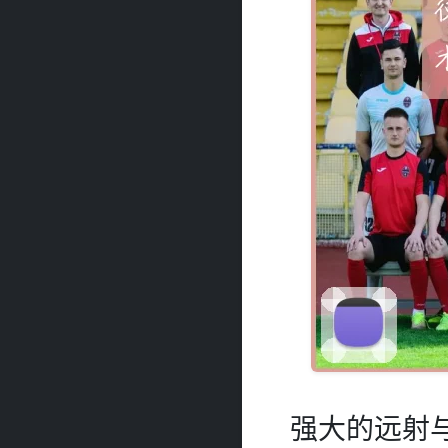
强大的远射