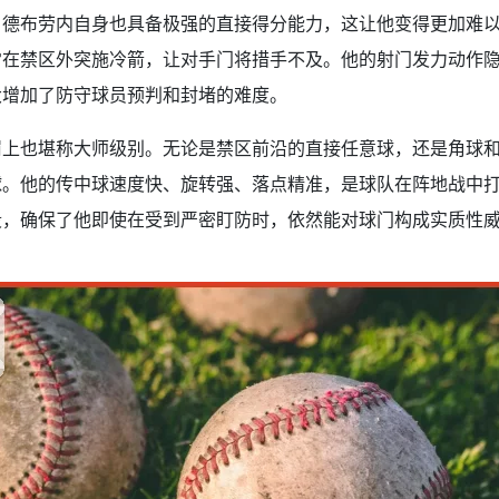
，德布劳内自身也具备极强的直接得分能力，这让他变得更加难
常在禁区外突施冷箭，让对手门将措手不及。他的射门发力动作
大增加了防守球员预判和封堵的难度。
罚上也堪称大师级别。无论是禁区前沿的直接任意球，还是角球
球。他的传中球速度快、旋转强、落点精准，是球队在阵地战中
段，确保了他即使在受到严密盯防时，依然能对球门构成实质性