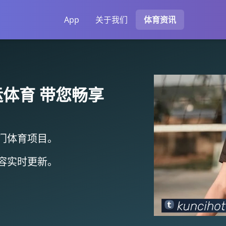
App
关于我们
体育资讯
运体育
带您畅享
门体育项目。
容实时更新
。