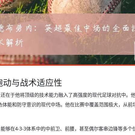
跑动与战术适应性
还在于他将顶级的技术能力融入了高强度的现代足球对抗中。他
色体能和防守意识的现代中场。他在比赛中覆盖范围极大，从前
能够在4-3-3体系中的中前卫、前腰，甚至偶尔客串边锋等多个