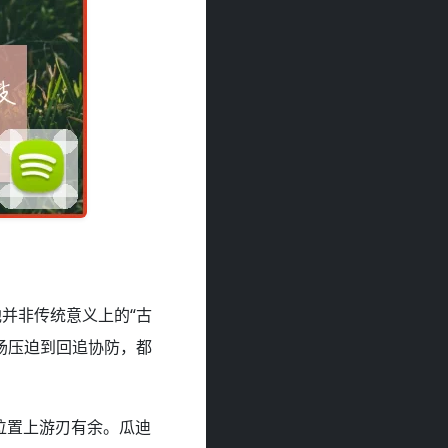
并非传统意义上的“古
场压迫到回追协防，都
位置上游刃有余。瓜迪