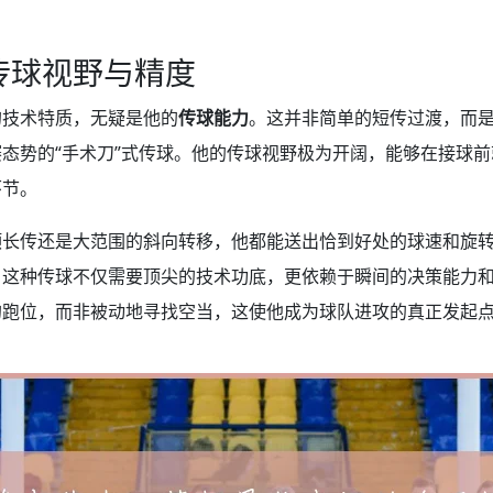
传球视野与精度
的技术特质，无疑是他的
传球能力
。这并非简单的短传过渡，而
态势的“手术刀”式传球。他的传球视野极为开阔，能够在接球
环节。
顶长传还是大范围的斜向转移，他都能送出恰到好处的球速和旋
。这种传球不仅需要顶尖的技术功底，更依赖于瞬间的决策能力
的跑位，而非被动地寻找空当，这使他成为球队进攻的真正发起