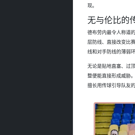
现。
无与伦比的
德布劳内最令人称道
层防线、直接改变比赛
线和对手防线的薄弱
无论是贴地直塞、过
整便能直接形成威胁
擅长用传球引导队友