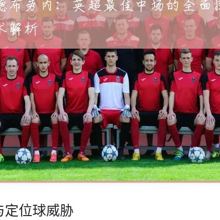
与定位球威胁