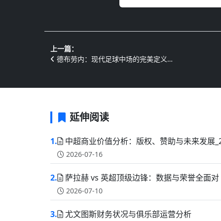
上一篇：
德布劳内：现代足球中场的完美定义…
延伸阅读
1.
中超商业价值分析：版权、赞助与未来发展_
2026-07-16
2.
萨拉赫 vs 英超顶级边锋：数据与荣誉全面对
2026-07-10
3.
尤文图斯财务状况与俱乐部运营分析