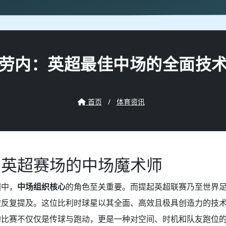
劳内：英超最佳中场的全面技
2026-07-04 17:26
22 次阅读
首页
/
体育资讯
：英超赛场的中场魔术师
图中，
中场组织核心
的角色至关重要。而提起英超联赛乃至世界足
被反复提及。这位比利时球星以其全面、高效且极具创造力的技
的比赛不仅仅是传球与跑动，更是一种对空间、时机和队友跑位