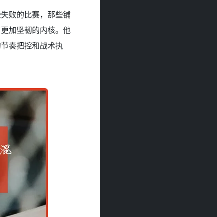
些失败的比赛，那些铺
了更加坚韧的内核。他
的节奏把控和战术执