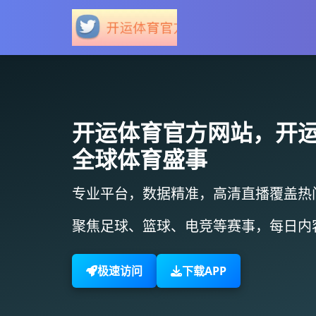
开运体育官方网站，开
全球体育盛事
专业平台，数据精准，
高清直播
覆盖热
聚焦足球、篮球、电竞等赛事，
每日内
极速访问
下载APP