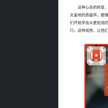
这种心态的转变
天盖地的质疑声，都
们开始学会从更宏观
行。这种成熟，让他