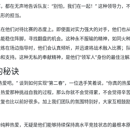
，都在无声地告诉队友：“别怕，我们在一起！” 这种领导力，
无形的担当。
现在他们对待比赛的态度上。即使面对实力强大的对手，他们也
也能稳住阵脚，寻找翻盘的机会。这种永不服输的精神，如同火
教练在场边指导时，他们会认真倾听，并迅速将战术融入比赛；
和支持。这种无私的奉献精神，是他们“领军人”身份的最佳注解
的秘诀
热爱吧。” 谈到如何实现“第二春”，一位选手笑着说，“你真的
，热爱那种挑战自我的过程，那么你就不会觉得累，不会觉得辛
恢复也比以前好很多。加上我们团队的氛围特别好，大家互相鼓
的纯粹热爱，无疑是他们能够持续保持高水平竞技状态的最根本