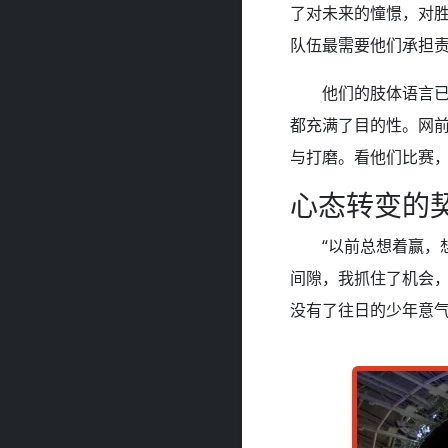
了对未来的憧憬，对
队伍最需要他们承担
他们的肢体语言
都充满了目的性。网
与打磨。看他们比赛
心态转变的
“以前总想着赢，
间隙，我抓住了机会
没有了往日的少年意