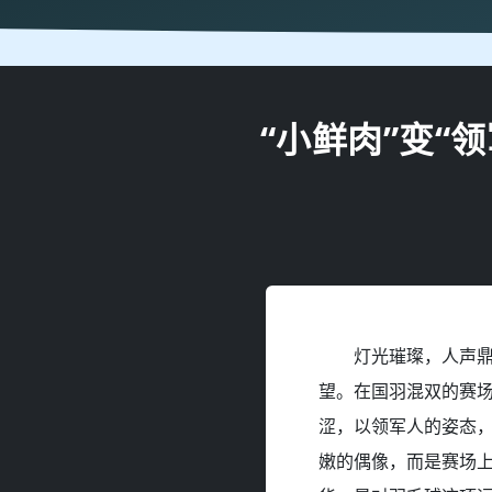
“小鲜肉”变“
灯光璀璨，人声
望。在国羽混双的赛场
涩，以领军人的姿态
嫩的偶像，而是赛场上