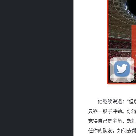
他继续说道：“
只靠一股子冲劲。你
觉得自己是主角，想
任你的队友，如何去帮