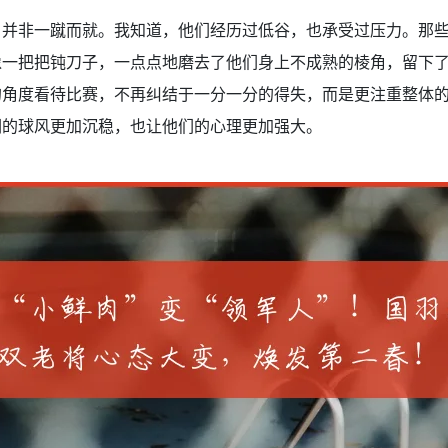
，并非一蹴而就。我知道，他们经历过低谷，也承受过压力。那
像一把把钝刀子，一点点地磨去了他们身上不成熟的棱角，留下
的角度看待比赛，不再纠结于一分一分的得失，而是更注重整体
们的球风更加沉稳，也让他们的心理更加强大。