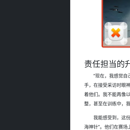
责任担当的
“现在，我感觉自
手，在接受采访时眼神
着他们。我不能再像
整，甚至在训练中，我
我能感受到，这份
海神针”。他们在赛场