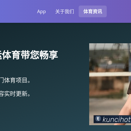
App
关于我们
体育资讯
运体育
带您畅享
门体育项目。
容实时更新
。