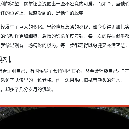
胜利的渴望，偶尔还会流露出一些不经意的可爱。而如今，当他
责任的位置上，我感受到的，是他们的蜕变。
已经发生了巨大的变化。曾经略显急躁的步伐，如今变得更加扎
前的假动作更加细腻，后场的劈杀角度刁钻，每一次的挥拍似乎
，就像是观看一场精彩的棋局，每一步都走得既稳健又充满智慧
契机
想着证明自己，有时候输了会特别不甘心，甚至会怀疑自己。” 
，采访了队伍里的一位老将。他一边用毛巾擦拭着额头的汗水，
气，却多了几分岁月的沉淀。