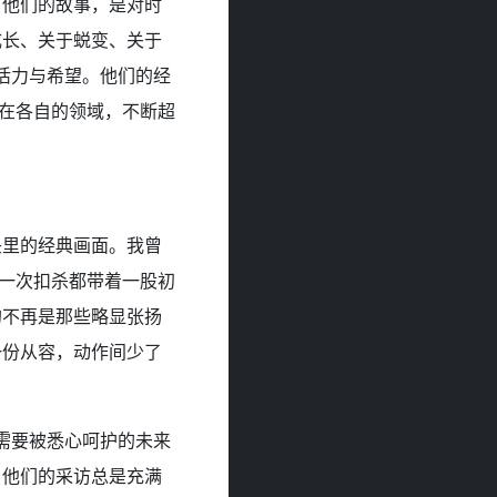
，他们的故事，是对时
成长、关于蜕变、关于
的活力与希望。他们的经
们在各自的领域，不断超
头里的经典画面。我曾
每一次扣杀都带着一股初
的不再是那些略显张扬
一份从容，动作间少了
中需要被悉心呵护的未来
，他们的采访总是充满