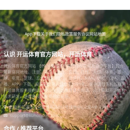
App下载
关于我们
隐私政策
服务协议
网站地图
认识 开运体育官方网站，开运体育
开运体育官方网站 【2026美加墨世界杯授权官网及合作平台】包含
最新官网地址、注册、平台、官方、官网、在线、入口、体育、篮
球、电竞、足球、五大联赛、欧冠、世俱杯、NBA、UFC、CBA、直
播、APP、下载、安装等信息。成立于1999年，是中国领先的互联网
开运体育服务提供商，专注于开运体育官方网站、云计算和开运体育
技术研发，是数字经济重要基础设施。
云南省玉溪市天河区青年路882号绿地中心2座4单元961号
support@kuncihotel.com
合作 / 推荐平台