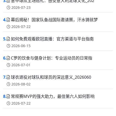
3.
意甲球队主场巡礼：感受意大利足球文化_202
2026-07-23
4.
幕后揭秘！国家队备战国际邀请赛，汗水铸就梦
2026-07-22
5.
如何免费观看欧冠直播：官方渠道与平台指南
2026-06-15
6.
C罗的饮食与健身计划：专业运动员的日常指
2026-07-01
7.
球衣退役对球队和球员的深远意义_2026060
2026-08-02
8.
常规赛MVP的强大助力，最佳第六人如何影响
2026-07-22