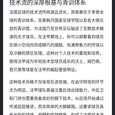
技术流的深厚根基与青训体系
法国足球的技术流传统源远流长，其根基在于享誉全
球的青训体系。克莱枫丹国家足球学院以及各大俱乐
部的青训营，为法国乃至世界足坛输送了无数技术精
湛的天才球员。在法甲赛场上，你可以频繁看到球员
在狭小空间内完成精巧的摆脱、充满想象力的传球以
及冷静的禁区处理。这种对个人技术的重视和培养，
使得法甲成为年轻技术型球员成长的沃土，姆巴佩、
登贝莱等球星在法甲的崛起便是明证。
这种技术风格不仅体现在进攻端，在由守转攻的环节
尤为明显。法甲球队普遍注重后场出球能力，中后卫
和门将也需要具备良好的脚下技术，从后场开始通过
传递层层推进，而非简单的大脚解围。这要求球员具
备出色的球感、视野和传球精度，构成了法甲技术流