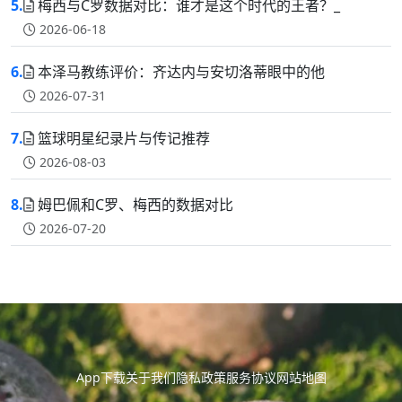
5.
梅西与C罗数据对比：谁才是这个时代的王者？_
2026-06-18
6.
本泽马教练评价：齐达内与安切洛蒂眼中的他
2026-07-31
7.
篮球明星纪录片与传记推荐
2026-08-03
8.
姆巴佩和C罗、梅西的数据对比
2026-07-20
App下载
关于我们
隐私政策
服务协议
网站地图