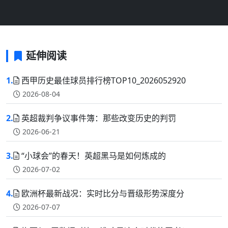
延伸阅读
1.
西甲历史最佳球员排行榜TOP10_2026052920
2026-08-04
2.
英超裁判争议事件簿：那些改变历史的判罚
2026-06-21
3.
“小球会”的春天！英超黑马是如何炼成的
2026-07-02
4.
欧洲杯最新战况：实时比分与晋级形势深度分
2026-07-07