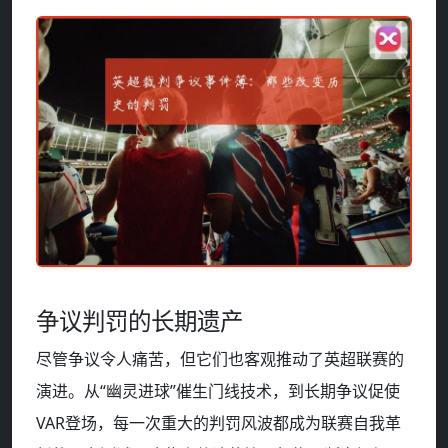
争议判罚的长期遗产
尽管争议令人痛苦，但它们也客观推动了英超联赛的
演进。从“幽灵进球”催生门线技术，到长期争议促使
VAR登场，每一次重大的判罚风波都成为联赛自我革