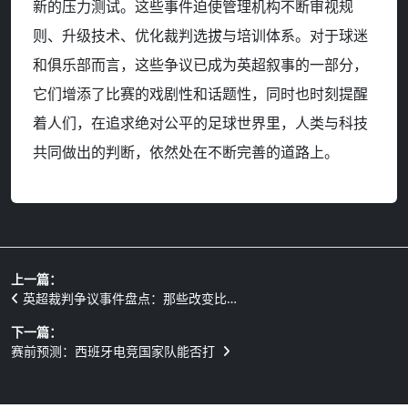
新的压力测试。这些事件迫使管理机构不断审视规
则、升级技术、优化裁判选拔与培训体系。对于球迷
和俱乐部而言，这些争议已成为英超叙事的一部分，
它们增添了比赛的戏剧性和话题性，同时也时刻提醒
着人们，在追求绝对公平的足球世界里，人类与科技
共同做出的判断，依然处在不断完善的道路上。
上一篇：
英超裁判争议事件盘点：那些改变比…
下一篇：
赛前预测：西班牙电竞国家队能否打