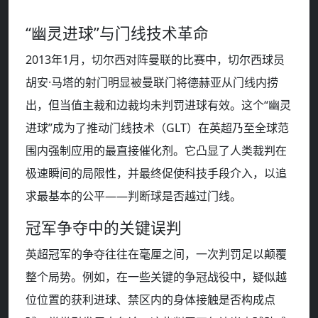
“幽灵进球”与门线技术革命
2013年1月，切尔西对阵曼联的比赛中，切尔西球员
胡安·马塔的射门明显被曼联门将德赫亚从门线内捞
出，但当值主裁和边裁均未判罚进球有效。这个“幽灵
进球”成为了推动门线技术（GLT）在英超乃至全球范
围内强制应用的最直接催化剂。它凸显了人类裁判在
极速瞬间的局限性，并最终促使科技手段介入，以追
求最基本的公平——判断球是否越过门线。
冠军争夺中的关键误判
英超冠军的争夺往往在毫厘之间，一次判罚足以颠覆
整个局势。例如，在一些关键的争冠战役中，疑似越
位位置的获利进球、禁区内的身体接触是否构成点