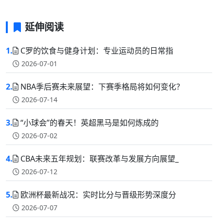
延伸阅读
1.
C罗的饮食与健身计划：专业运动员的日常指
2026-07-01
2.
NBA季后赛未来展望：下赛季格局将如何变化？
2026-07-14
3.
“小球会”的春天！英超黑马是如何炼成的
2026-07-02
4.
CBA未来五年规划：联赛改革与发展方向展望_
2026-07-12
5.
欧洲杯最新战况：实时比分与晋级形势深度分
2026-07-07