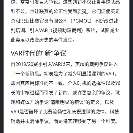
球，常常引发巨大争论。这些判罚不仅让当事球队感
到不公，也让联赛的公正性受到质疑。它们促使英足
总和职业比赛官员有限公司（PGMOL）不断改进裁
判培训、引入VAR（视频助理裁判）系统，试图减少
此类足以改变历史的事件发生。
VAR时代的“新”争议
自2019/20赛季引入VAR以来，英超的裁判争议进入
了一个新阶段。初衷是为了减少明显错漏判的VAR，
却因其应用标准的不一致、介入时机的选择性以及冗
长的审核过程而引发了新的、或许更复杂的争议。球
迷和媒体开始争论“清晰明显的错误”的定义，以及
VAR是否破坏了比赛流畅性和庆祝进球的激情。科技
辅助并未消除争议，而是将其转移到了另一个维度。