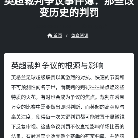
英超裁判争议事件簿：那些改
变历史的判罚
2026-06-21 17:05
33 次阅读
首页
/
体育资讯
英超裁判争议的根源与影响
英格兰足球超级联赛以其激烈的对抗、快速的节奏和
不可预测性闻名于世，而裁判的判罚往往是点燃这些
特质的火花，有时也会成为争议的焦点。裁判在瞬息
万变的比赛中需要做出即时判断，而英超的高强度与
高关注度，使得每一次关键判罚都可能被置于显微镜
下反复审视。这些争议判罚不仅直接影响单场比赛的
结果，有时甚至会改变整个赛季的冠军归属、升降级